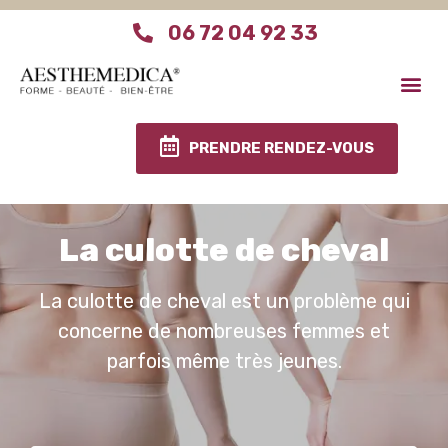
06 72 04 92 33
Aesthemedica Paris
Le centre Aesthemed
Infos pratiques
PRENDRE RENDEZ-VOUS
La culotte de cheval
La culotte de cheval est un problème qui
concerne de nombreuses femmes et
parfois même très jeunes.