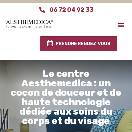
06 72 04 92 33
Aesthemedica Paris
Le centre Aesthemed
Infos pratiques
PRENDRE RENDEZ-VOUS
Le centre
Aesthemedica : un
cocon de douceur et de
haute technologie
dédiée aux soins du
corps et du visage