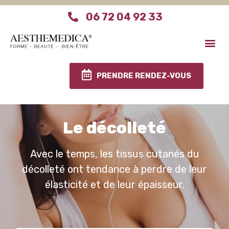
06 72 04 92 33
Aesthemedica Paris
Le centre Aesthemed
Infos pratiques
PRENDRE RENDEZ-VOUS
Le décolleté
Avec le temps, les tissus cutanés du
décolleté ont tendance à perdre de leur
élasticité et de leur épaisseur.