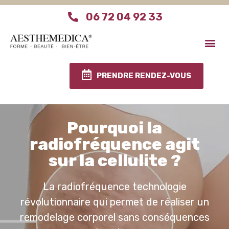
06 72 04 92 33
Aesthemedica Paris
Le centre Aesthemed
Infos pratiques
PRENDRE RENDEZ-VOUS
Pourquoi la
radiofréquence agit
sur la cellulite ?
La radiofréquence technologie
révolutionnaire qui permet de réaliser un
remodelage corporel sans conséquences